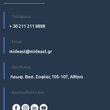
Τηλέφωνο
+ 30 211 211 8888
Email
mideast@mideast.gr
Διεύθυνση
Λεωφ. Βασ. Σοφίας 105-107, Αθήνα
Ακολουθήστε μας