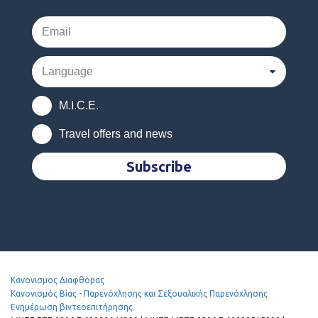
M.I.C.E.
Travel offers and news
Subscribe
Κανονισμος Διαφθορας
Κανονισμός Βίας - Παρενόχλησης και Σεξουαλικής Παρενόχλησης
Ενημέρωση βιντεοεπιτήρησης