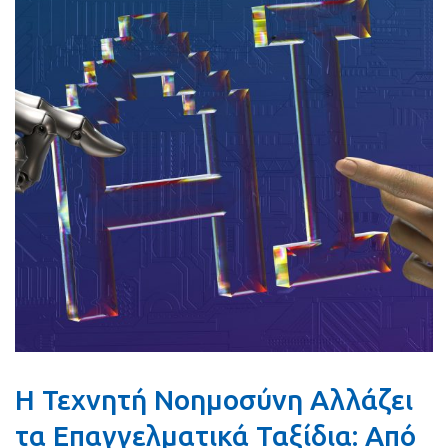
Η Τεχνητή Νοημοσύνη Αλλάζει
τα Επαγγελματικά Ταξίδια: Από