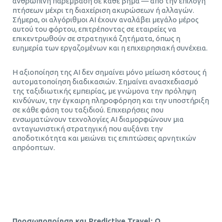
ανθρώπινη παρέμβαση σε κάθε βήμα — από την επιλογή
πτήσεων μέχρι τη διαχείριση ακυρώσεων ή αλλαγών.
Σήμερα, οι αλγόριθμοι AI έχουν αναλάβει μεγάλο μέρος
αυτού του φόρτου, επιτρέποντας σε εταιρείες να
επικεντρωθούν σε στρατηγικά ζητήματα, όπως η
ευημερία των εργαζομένων και η επιχειρησιακή συνέχεια.
Η αξιοποίηση της AI δεν σημαίνει μόνο μείωση κόστους ή
αυτοματοποίηση διαδικασιών. Σημαίνει ανασχεδιασμό
της ταξιδιωτικής εμπειρίας, με γνώμονα την πρόληψη
κινδύνων, την έγκαιρη πληροφόρηση και την υποστήριξη
σε κάθε φάση του ταξιδιού. Επιχειρήσεις που
ενσωματώνουν τεχνολογίες AI διαμορφώνουν μια
ανταγωνιστική στρατηγική που αυξάνει την
αποδοτικότητα και μειώνει τις επιπτώσεις αρνητικών
απρόοπτων.
Τεχνητή Νοημοσύνη στα Επαγγελματικά Ταξίδια
Προσωποποίηση και
Predictive Travel
: Ο