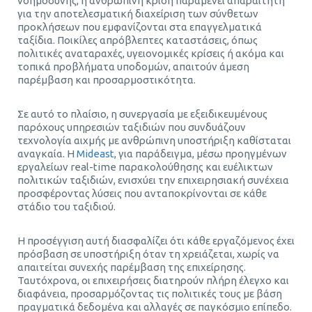
νοημοσύνης, η ανθρώπινη κρίση παραμένει απαραίτητη
για την αποτελεσματική διαχείριση των σύνθετων
προκλήσεων που εμφανίζονται στα επαγγελματικά
ταξίδια. Ποικίλες απρόβλεπτες καταστάσεις, όπως
πολιτικές αναταραχές, υγειονομικές κρίσεις ή ακόμα και
τοπικά προβλήματα υποδομών, απαιτούν άμεση
παρέμβαση και προσαρμοστικότητα.
Σε αυτό το πλαίσιο, η συνεργασία με εξειδικευμένους
παρόχους υπηρεσιών ταξιδιών που συνδυάζουν
τεχνολογία αιχμής με ανθρώπινη υποστήριξη καθίσταται
αναγκαία. Η
Mideast
, για παράδειγμα, μέσω προηγμένων
εργαλείων real-time παρακολούθησης και ευέλικτων
πολιτικών ταξιδιών, ενισχύει την επιχειρησιακή συνέχεια
προσφέροντας λύσεις που ανταποκρίνονται σε κάθε
στάδιο του ταξιδιού.
Η προσέγγιση αυτή διασφαλίζει ότι κάθε εργαζόμενος έχει
πρόσβαση σε υποστήριξη όταν τη χρειάζεται, χωρίς να
απαιτείται συνεχής παρέμβαση της επιχείρησης.
Ταυτόχρονα, οι επιχειρήσεις διατηρούν πλήρη έλεγχο και
διαφάνεια, προσαρμόζοντας τις πολιτικές τους με βάση
πραγματικά δεδομένα και αλλαγές σε παγκόσμιο επίπεδο.