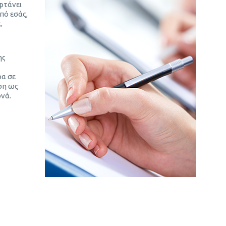
φτάνει
πό εσάς,
,
ης
α σε
ση ως
νά.