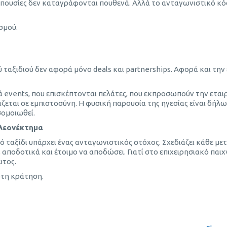
 απουσίες δεν καταγράφονται πουθενά. Αλλά το ανταγωνιστικό κ
σμού.
αξιδιού δεν αφορά μόνο deals και partnerships. Αφορά και την
 events, που επισκέπτονται πελάτες, που εκπροσωπούν την εταιρ
ζεται σε εμπιστοσύνη. Η φυσική παρουσία της ηγεσίας είναι δήλ
σομοιωθεί.
Πλεονέκτημα
 ταξίδι υπάρχει ένας ανταγωνιστικός στόχος. Σχεδιάζει κάθε με
 αποδοτικά και έτοιμο να αποδώσει. Γιατί στο επιχειρησιακό παιχν
ώτος.
ώτη κράτηση.