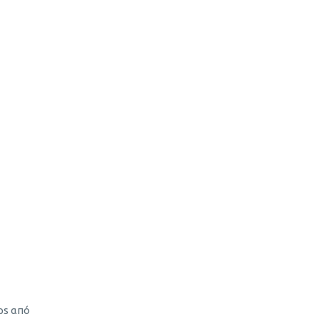
ps από