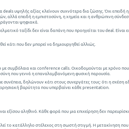
α deals υψηλής αξίας κλείνουν συχνότερα δια ζώσης. Όχι επειδή η
ν, αλλά επειδή η εμπιστοσύνη, η χημεία και η ανθρώπινη σύνδε
αράγονται ψηφιακά.
γελματικό ταξίδι δεν είναι δαπάνη που προηγείται του deal. Είναι
εί κάτι που δεν μπορεί να δημιουργηθεί αλλιώς.
 με συμβόλαια και conference calls. Οικοδομούνται με χρόνο που
ιστοσύνη που γεννά η επαναλαμβανόμενη φυσική παρουσία.
 συνέπεια, δηλώνουν κάτι στους συνεργάτες τους: ότι η σχέση αξ
χειρησιακή βαρύτητα που υπερβαίνει κάθε presentation.
αι εξίσου αληθινό. Κάθε φορά που μια επιχείρηση δεν παρευρίσκε
αλεί το κατάλληλο στέλεχος στη σωστή στιγμή. Η μετακίνηση που