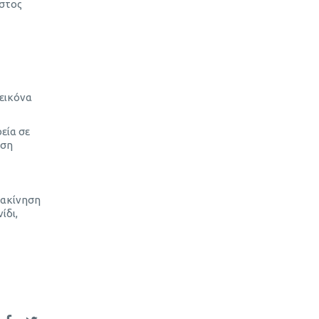
όστος
 εικόνα
εία σε
ωση
τακίνηση
ίδι,