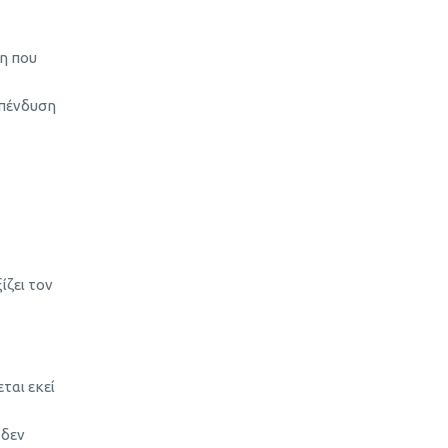
ση που
 επένδυση
ίζει τον
ται εκεί
 δεν